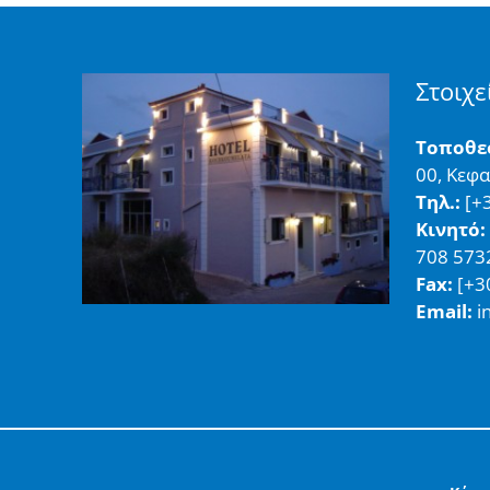
Στοιχε
Τοποθε
00, Κεφ
Τηλ.:
[+3
Κινητό:
708 573
Fax:
[+3
Email:
i